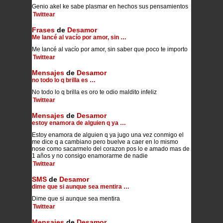
Genio akel ke sabe plasmar en hechos sus pensamientos
Twittear
Frases
de
Desamor
Me lancé al vacío por amor, sin …
Me lancé al vacío por amor, sin saber que poco te importo
Twittear
Mensajes
de
Desamor
no todo lo q brilla es …
No todo lo q brilla es oro te odio maldito infeliz
Twittear
Mensajes
de
Desamor
estoy enamora de alguien q ya …
Estoy enamora de alguien q ya jugo una vez conmigo el
me dice q a cambiano pero buelve a caer en lo mismo
nose como sacarmelo del corazon pos lo e amado mas de
1 años y no consigo enamorarme de nadie
Twittear
SMS
de
Desamor
dime que si aunque sea mentira …
Dime que si aunque sea mentira
Twittear
Mensajes
de
Desamor