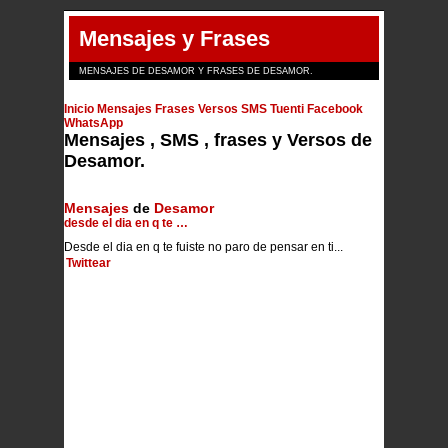
Mensajes y Frases
MENSAJES DE DESAMOR Y FRASES DE DESAMOR.
Inicio
Mensajes
Frases
Versos
SMS
Tuenti
Facebook
WhatsApp
Mensajes , SMS , frases y Versos de
Desamor.
Mensajes
de
Desamor
desde el dia en q te …
Desde el dia en q te fuiste no paro de pensar en ti...
Twittear