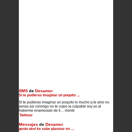
SMS
de
Desamor
Si te pudieras imaginar un poquito …
Si te pudieras imaginar un poquito lo mucho q te amo no
serias asi conmigo no te culpo la culpable soy yo al
haberme enamorado de ti.... monik
Twittear
Mensajes
de
Desamor
genio akel ke sabe plasmar en …