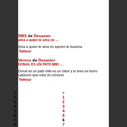
SMS
de
Desamor
ama a quien te ama no …
Ama a quien te ama no aquien te ilusiona
Twittear
Versos
de
Desamor
DONAL ES UN PATO MIKI …
Donal es un pato miki es un raton y tu eres un burro
cabezon que robo mi corazon
Twittear
«
1
2
3
4
5
6
7