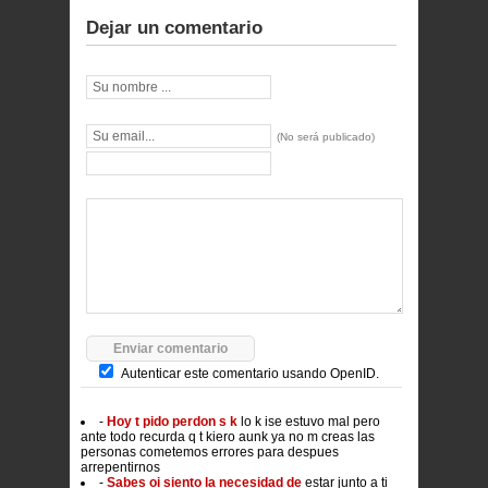
Dejar un comentario
(No será publicado)
Autenticar este comentario usando
OpenID.
-
Hoy t pido perdon s k
lo k ise estuvo mal pero
ante todo recurda q t kiero aunk ya no m creas las
personas cometemos errores para despues
arrepentirnos
-
Sabes oi siento la necesidad de
estar junto a ti