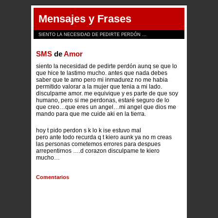
Mensajes y Frases
SIENTO LA NECESIDAD DE PEDIRTE PERDÓN …
SMS
de
Amor
siento la necesidad de pedirte perdón aunq se que lo
que hice te lastimo mucho. antes que nada debes
saber que te amo pero mi inmadurez no me habia
permitido valorar a la mujer que tenia a mi lado.
disculpame amor. me equivique y es parte de que soy
humano, pero si me perdonas, estaré seguro de lo
que creo…que eres un angel…mi angel que dios me
mando para que me cuide aki en la tierra.
hoy t pido perdon s k lo k ise estuvo mal
pero ante todo recurda q t kiero aunk ya no m creas
las personas cometemos errores para despues
arrepentirnos ….d corazon disculpame te kiero
mucho…
Comentarios