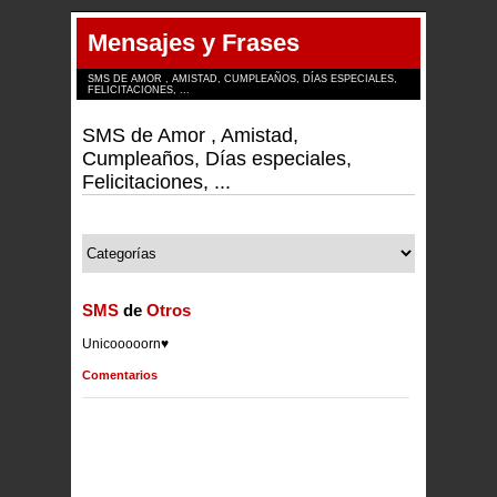
Mensajes y Frases
SMS DE AMOR , AMISTAD, CUMPLEAÑOS, DÍAS ESPECIALES,
FELICITACIONES, ...
SMS de Amor , Amistad,
Cumpleaños, Días especiales,
Felicitaciones, ...
SMS
de
Otros
Unicooooorn♥
Comentarios