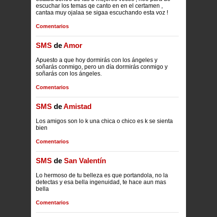
escuchar los temas qe canto en en el certamen ,
cantaa muy ojalaa se sigaa escuchando esta voz !
Comentarios
SMS
de
Amor
Apuesto a que hoy dormirás con los ángeles y
soñarás conmigo, pero un día dormirás conmigo y
soñarás con los ángeles.
Comentarios
SMS
de
Amistad
Los amigos son lo k una chica o chico es k se sienta
bien
Comentarios
SMS
de
San Valentín
Lo hermoso de tu belleza es que portandola, no la
detectas y esa bella ingenuidad, te hace aun mas
bella
Comentarios