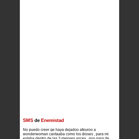
SMS
de
Enemistad
No puedo creer qe haya dejadoo afeuroo a
wonderwoman cantaaba como los dioses , para mi
estaba dentro de las 3 mejores voces , noo para de