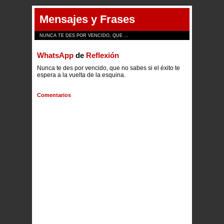
Mensajes y Frases
NUNCA TE DES POR VENCIDO, QUE …
WhatsApp
de
Reflexión
Nunca te des por vencido, que no sabes si el éxito te
espera a la vuelta de la esquina.
Comentarios