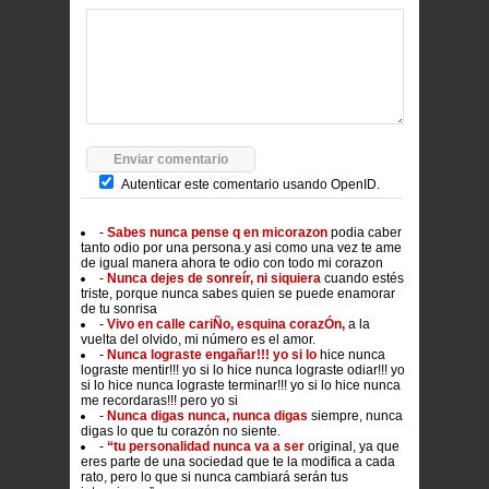
Autenticar este comentario usando
OpenID.
-
Sabes nunca pense q en micorazon
podia caber
tanto odio por una persona.y asi como una vez te ame
de igual manera ahora te odio con todo mi corazon
-
Nunca dejes de sonreír, ni siquiera
cuando estés
triste, porque nunca sabes quien se puede enamorar
de tu sonrisa
-
Vivo en calle cariÑo, esquina corazÓn,
a la
vuelta del olvido, mi número es el amor.
-
Nunca lograste engañar!!! yo si lo
hice nunca
lograste mentir!!! yo si lo hice nunca lograste odiar!!! yo
si lo hice nunca lograste terminar!!! yo si lo hice nunca
me recordaras!!! pero yo si
-
Nunca digas nunca, nunca digas
siempre, nunca
digas lo que tu corazón no siente.
-
“tu personalidad nunca va a ser
original, ya que
eres parte de una sociedad que te la modifica a cada
rato, pero lo que si nunca cambiará serán tus