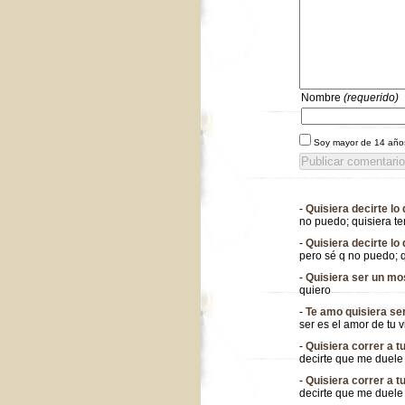
Nombre
(requerido)
Soy mayor de 14 años,
-
Quisiera decirte lo
no puedo; quisiera t
-
Quisiera decirte lo
pero sé q no puedo; q
-
Quisiera ser un mo
quiero
-
Te amo quisiera ser
ser es el amor de tu v
-
Quisiera correr a 
decirte que me duele 
-
Quisiera correr a 
decirte que me duele 