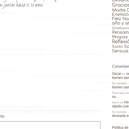
Desam
as juntas hacia ti. te amo.
Gracio
Madre
Enemist
Feliz N
año y a
Graduaci
Pensam
Piropos
Reflexi
Sa
Santo
Sensual
Comentar
Oscar
o
en
llamen sa
Su nombre ..
llamen sa
Francisca
e
no …
Hec
merci
en
rápido.cu
Su nombre ..
desearte 
rio
Política de