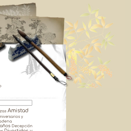
p
Amistad
zas
niversarios y
adena
años
Decepción