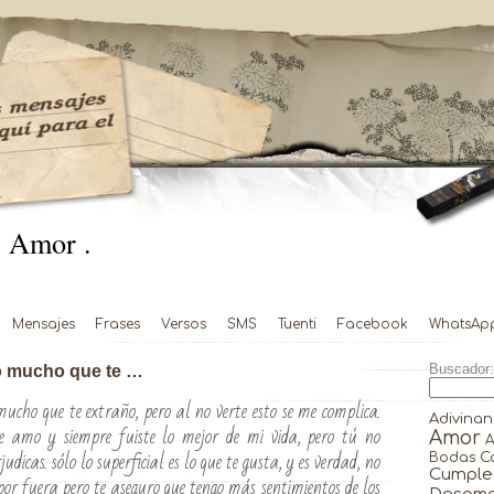
 Amor .
Mensajes
Frases
Versos
SMS
Tuenti
Facebook
WhatsAp
lo mucho que te …
Buscador:
mucho que te extraño, pero al no verte esto se me complica.
Adivinan
 te amo y siempre fuiste lo mejor de mi vida, pero tú no
Amor
A
udicas. sólo lo superficial es lo que te gusta, y es verdad, no
C
Bodas
Cumple
por fuera pero te aseguro que tengo más sentimientos de los