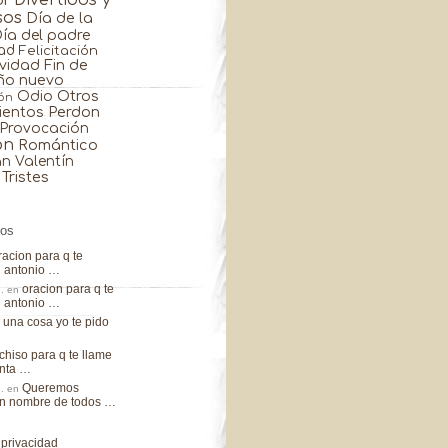
Divertidos y
or
sos
Día de la
Día del padre
ad
Felicitación
avidad
Fin de
ño nuevo
Otros
Odio
ón
ientos
Perdon
Provocación
ón
Romántico
n Valentín
Tristes
ios
racion para q te
n antonio …
oracion para q te
.
en
n antonio …
una cosa yo te pido
n
hiso para q te llame
enta …
Queremos
.
en
en nombre de todos …
 privacidad