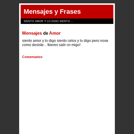
Mensajes y Frases
SIENTO AMOR Y LO DIGO SIENTO …
Mensajes
de
Amor
siento amor y lo digo siento celos y lo digo pero nose
como desiste…!kieres salir cn migo!
Comentarios