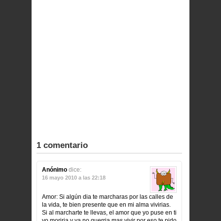
1 comentario
Anónimo
dice:
16 mayo 2010 a las 22:18
Amor: Si algún dia te marcharas por las calles de
la vida, te bien presente que en mi alma vivirias.
Si al marcharte te llevas, el amor que yo puse en ti
yo moriria y ya no querria mas vivir por eso te pido