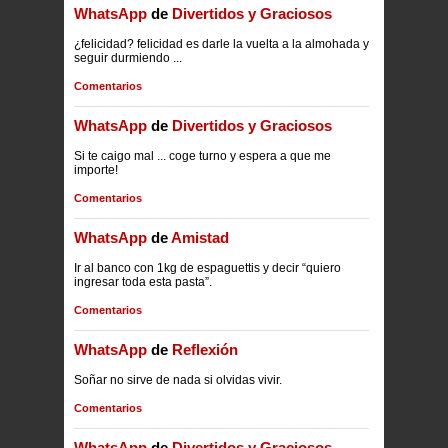
WhatsApp
de
Divertidos y Graciosos
¿felicidad? felicidad es darle la vuelta a la almohada y
seguir durmiendo ...
Comentarios
WhatsApp
de
Divertidos y Graciosos
Si te caigo mal ... coge turno y espera a que me
importe!
Comentarios
WhatsApp
de
Amistad
Ir al banco con 1kg de espaguettis y decir “quiero
ingresar toda esta pasta”.
Comentarios
WhatsApp
de
Reflexión
Soñar no sirve de nada si olvidas vivir.
Comentarios
WhatsApp
de
Divertidos y Graciosos